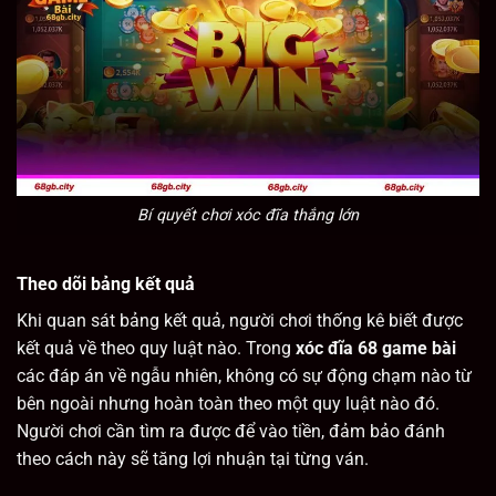
Bí quyết chơi xóc đĩa thắng lớn
Theo dõi bảng kết quả
Khi quan sát bảng kết quả, người chơi thống kê biết được
kết quả về theo quy luật nào. Trong
xóc đĩa 68 game bài
các đáp án về ngẫu nhiên, không có sự động chạm nào từ
bên ngoài nhưng hoàn toàn theo một quy luật nào đó.
Người chơi cần tìm ra được để vào tiền, đảm bảo đánh
theo cách này sẽ tăng lợi nhuận tại từng ván.