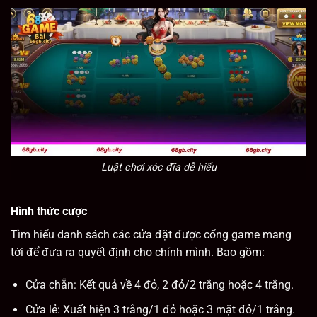
Luật chơi xóc đĩa dễ hiểu
Hình thức cược
Tìm hiểu danh sách các cửa đặt được cổng game mang
tới để đưa ra quyết định cho chính mình. Bao gồm:
Cửa chẵn: Kết quả về 4 đỏ, 2 đỏ/2 trắng hoặc 4 trắng.
Cửa lẻ: Xuất hiện 3 trắng/1 đỏ hoặc 3 mặt đỏ/1 trắng.