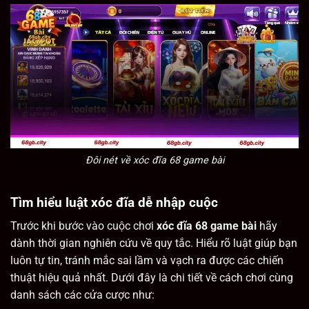
Đôi nét về xóc đĩa 68 game bài
Tìm hiểu luật xóc đĩa dễ nhập cuộc
Trước khi bước vào cuộc chơi
xóc đĩa 68 game bài
hãy
dành thời gian nghiên cứu về quy tắc. Hiểu rõ luật giúp bạn
luôn tự tin, tránh mắc sai lầm và vạch ra được các chiến
thuật hiệu quả nhất. Dưới đây là chi tiết về cách chơi cùng
danh sách các cửa cược như: