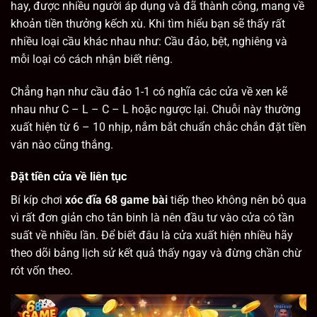
hay, được nhiều người áp dụng và đã thành công, mang về
khoản tiền thưởng kếch xù. Khi tìm hiểu bạn sẽ thấy rất
nhiều loại cầu khác nhau như: Cầu đảo, bệt, nghiêng và
mỗi loại có cách nhận biết riêng.
Chẳng hạn như cầu đảo 1-1 có nghĩa các cửa về xen kẽ
nhau như C – L – C – L hoặc ngược lại. Chuỗi này thường
xuất hiện từ 6 – 10 nhịp, nắm bắt chuẩn chắc chắn đặt tiền
ván nào cũng thắng.
Đặt tiền cửa về liên tục
Bí kíp chơi
xóc đĩa 68 game bài
tiếp theo không nên bỏ qua
vì rất đơn giản cho tân binh là nên đầu tư vào cửa có tần
suất về nhiều lần. Để biết đâu là cửa xuất hiện nhiều hãy
theo dõi bảng lịch sử kết quả thấy ngay và đừng chần chừ
rót vốn theo.