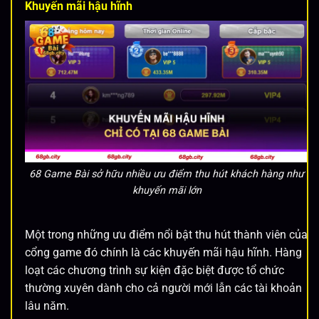
Khuyến mãi hậu hĩnh
68 Game Bài sở hữu nhiều ưu điểm thu hút khách hàng như
khuyến mãi lớn
Một trong những ưu điểm nổi bật thu hút thành viên của
cổng game đó chính là các khuyến mãi hậu hĩnh. Hàng
loạt các chương trình sự kiện đặc biệt được tổ chức
thường xuyên dành cho cả người mới lẫn các tài khoản
lâu năm.