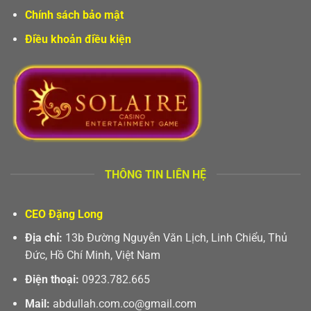
Chính sách bảo mật
Điều khoản điều kiện
THÔNG TIN LIÊN HỆ
CEO Đặng Long
Địa chỉ:
13b Đường Nguyễn Văn Lịch, Linh Chiểu, Thủ
Đức, Hồ Chí Minh, Việt Nam
Điện thoại:
0923.782.665
Mail:
abdullah.com.co@gmail.com