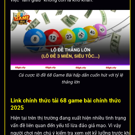
Cá cược lô đề 68 Game Bài hấp dẫn cuốn hút với tỷ lệ
thắng lớn
Link chính thức tải 68 game bài chính thức
2025
Hiện tại trên thị trường đang xuất hiện nhiều tình trạng
vấn đề liên quan đến yếu tố lừa đảo giả mạo. Vì vậy
người chơi nên chú ý kiểm tra xem xét kỹ lưỡng trước khi