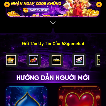
Đối Tác Uy Tín Của 68gamebai