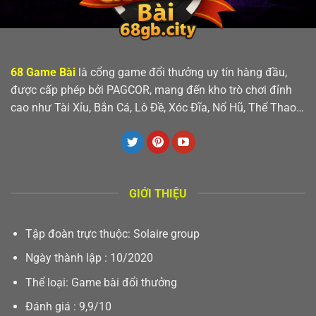
68 Game Bài
là cổng game đổi thưởng uy tín hàng đầu,
được cấp phép bởi PAGCOR, mang đến kho trò chơi đỉnh
cao như Tài Xỉu, Bắn Cá, Lô Đề, Xóc Đĩa, Nổ Hũ, Thể Thao…
GIỚI THIỆU
Tập đoàn trực thuộc: Solaire group
Ngày thành lập : 10/2020
Thể loại: Game bài đổi thưởng
Đánh giá : 9,9/10