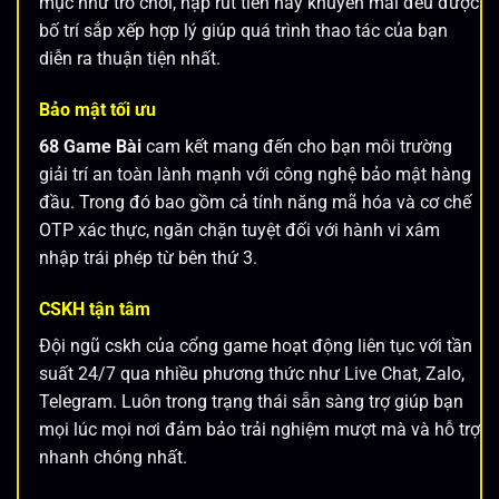
mục như trò chơi, nạp rút tiền hay khuyến mãi đều được
bố trí sắp xếp hợp lý giúp quá trình thao tác của bạn
diễn ra thuận tiện nhất.
Bảo mật tối ưu
68 Game Bài
cam kết mang đến cho bạn môi trường
giải trí an toàn lành mạnh với công nghệ bảo mật hàng
đầu. Trong đó bao gồm cả tính năng mã hóa và cơ chế
OTP xác thực, ngăn chặn tuyệt đối với hành vi xâm
nhập trái phép từ bên thứ 3.
CSKH tận tâm
Đội ngũ cskh của cổng game hoạt động liên tục với tần
suất 24/7 qua nhiều phương thức như Live Chat, Zalo,
Telegram. Luôn trong trạng thái sẵn sàng trợ giúp bạn
mọi lúc mọi nơi đảm bảo trải nghiệm mượt mà và hỗ trợ
nhanh chóng nhất.