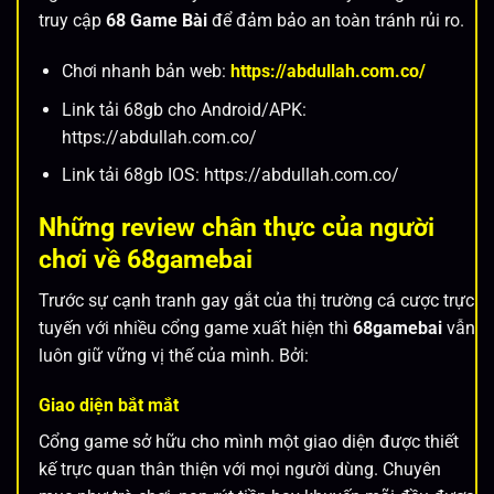
truy cập
68 Game Bài
để đảm bảo an toàn tránh rủi ro.
Chơi nhanh bản web:
https://abdullah.com.co/
Link tải 68gb cho Android/APK:
https://abdullah.com.co/
Link tải 68gb IOS: https://abdullah.com.co/
Những review chân thực của người
chơi về 68gamebai
Trước sự cạnh tranh gay gắt của thị trường cá cược trực
tuyến với nhiều cổng game xuất hiện thì
68gamebai
vẫn
luôn giữ vững vị thế của mình. Bởi:
Giao diện bắt mắt
Cổng game sở hữu cho mình một giao diện được thiết
kế trực quan thân thiện với mọi người dùng. Chuyên