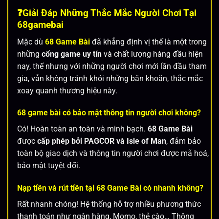
❓Giải Đáp Những Thắc Mắc Người Chơi Tại
68gamebai
Mặc dù
68 Game Bài
đã khẳng định vị thế là một trong
những
cổng game uy tín
và chất lượng hàng đầu hiện
nay, thế nhưng với những người chơi mới lần đầu tham
gia, vẫn không tránh khỏi những băn khoăn, thắc mắc
xoay quanh thương hiệu này.
68 game bài có bảo mật thông tin người chơi không?
Có! Hoàn toàn an toàn và minh bạch.
68 Game Bài
được
cấp phép bởi PAGCOR và Isle of Man
, đảm bảo
toàn bộ giao dịch và thông tin người chơi được mã hoá,
bảo mật tuyệt đối.
Nạp tiền và rút tiền tại 68 Game Bài có nhanh không?
Rất nhanh chóng! Hệ thống hỗ trợ nhiều phương thức
thanh toán như ngân hàng, Momo, thẻ cào… Thông