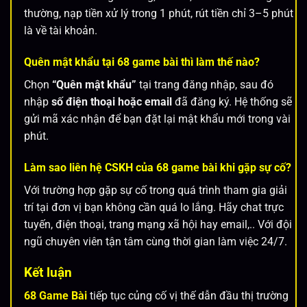
thường, nạp tiền xử lý trong 1 phút, rút tiền chỉ 3–5 phút
là về tài khoản.
Quên mật khẩu tại 68 game bài thì làm thế nào?
Chọn
“Quên mật khẩu”
tại trang đăng nhập, sau đó
nhập
số điện thoại hoặc email
đã đăng ký. Hệ thống sẽ
gửi mã xác nhận để bạn đặt lại mật khẩu mới trong vài
phút.
Làm sao liên hệ CSKH của 68 game bài khi gặp sự cố?
Với trường hợp gặp sự cố trong quá trình tham gia giải
trí tại đơn vị bạn không cần quá lo lắng. Hãy chat trực
tuyến, điện thoại, trang mạng xã hội hay email,.. Với đội
ngũ chuyên viên tận tâm cùng thời gian làm việc 24/7.
Kết luận
68 Game Bài
tiếp tục củng cố vị thế dẫn đầu thị trường